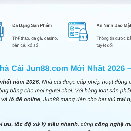
Đa Dạng Sản Phẩm
An Ninh Bảo Mậ
Thể thao, đá gà, casino,
Thông tin được b
bắn cá, xổ số
tuyệt đối
hà Cái Jun88.com Mới Nhất 2026 
n nhất năm 2026
. Nhà cái được cấp phép hoạt động 
ng bằng cho mọi người chơi. Với hàng loạt sản phẩ
 và lô đề online
, Jun88 mang đến cho bet thủ
trải 
ối ưu, tốc độ xử lý siêu nhanh
, cùng
công nghệ mã