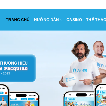
TRANG CHỦ
HƯỚNG DẪN
CASINO
THỂ THA