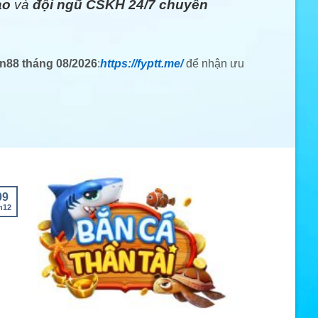
ao
và
đội ngũ CSKH 24/7 chuyên
un88 tháng 08/2026
:
https://fyptt.me/
để nhận ưu
09
h12