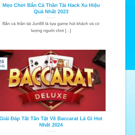
Mẹo Chơi Bắn Cá Thần Tài Hack Xu Hiệu
Quả Nhất 2023
Bắn cá thần tài Jun88 là tựa game hút khách và có
lượng người chơi [...]
24
24
h11
Th11
Giải Đáp Tất Tần Tật Về Baccarat Là Gì Hot
Xổ Số
Nhất 2024