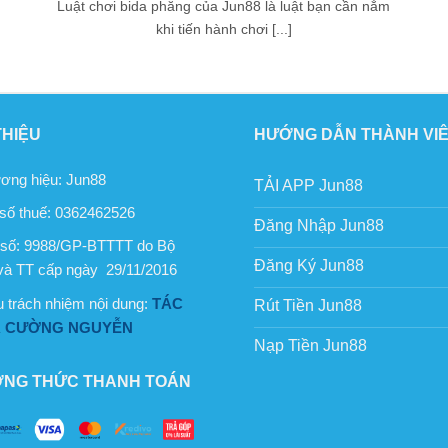
Luật chơi bida phăng của Jun88 là luật bạn cần nắm
khi tiến hành chơi [...]
THIỆU
HƯỚNG DẪN THÀNH VI
ơng hiệu: Jun88
TẢI APP Jun88
số thuế: 0362462526
Đăng Nhập Jun88
số: 9988/GP-BTTTT do Bộ
Đăng Ký Jun88
và TT cấp ngày 29/11/2016
u trách nhiệm nội dung:
TÁC
Rút Tiền Jun88
Ả CƯỜNG NGUYỄN
Nạp Tiền Jun88
NG THỨC THANH TOÁN