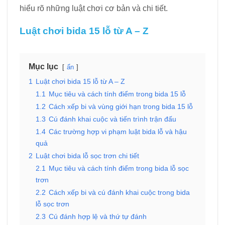
hiểu rõ những luật chơi cơ bản và chi tiết.
Luật chơi bida 15 lỗ từ A – Z
Mục lục
ẩn
1
Luật chơi bida 15 lỗ từ A – Z
1.1
Mục tiêu và cách tính điểm trong bida 15 lỗ
1.2
Cách xếp bi và vùng giới hạn trong bida 15 lỗ
1.3
Cú đánh khai cuộc và tiến trình trận đấu
1.4
Các trường hợp vi phạm luật bida lỗ và hậu
quả
2
Luật chơi bida lỗ sọc trơn chi tiết
2.1
Mục tiêu và cách tính điểm trong bida lỗ sọc
trơn
2.2
Cách xếp bi và cú đánh khai cuộc trong bida
lỗ sọc trơn
2.3
Cú đánh hợp lệ và thứ tự đánh