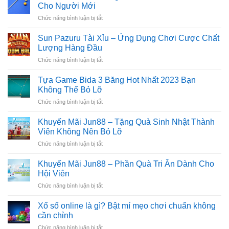
Về
Xu
Cho Người Mới
Bất
Luật
Hiệu
Bại
Chức năng bình luận bị tắt
ở
Bida
Quả
Luật
Lỗ:
Nhất
Chơi
Sun Pazuru Tài Xỉu – Ứng Dụng Chơi Cược Chất
Hướng
2023
Bida
Dẫn
Lượng Hàng Đầu
Phăng
Đầy
Chức năng bình luận bị tắt
ở
Đơn
Đủ
Sun
Giản
Cho
Pazuru
Tựa Game Bida 3 Băng Hot Nhất 2023 Bạn
Nhất
Người
Tài
2023
Không Thể Bỏ Lỡ
Mới
Xỉu
Dành
Chức năng bình luận bị tắt
ở
–
Cho
Tựa
Ứng
Người
Game
Khuyến Mãi Jun88 – Tặng Quà Sinh Nhật Thành
Dụng
Mới
Bida
Chơi
Viên Không Nên Bỏ Lỡ
3
Cược
Chức năng bình luận bị tắt
ở
Băng
Chất
Khuyến
Hot
Lượng
Mãi
Khuyến Mãi Jun88 – Phần Quà Tri Ân Dành Cho
Nhất
Hàng
Jun88
2023
Hội Viên
Đầu
–
Bạn
Chức năng bình luận bị tắt
ở
Tặng
Không
Khuyến
Quà
Thể
Mãi
Xổ số online là gì? Bật mí mẹo chơi chuẩn không
Sinh
Bỏ
Jun88
Nhật
cần chỉnh
Lỡ
–
Thành
Chức năng bình luận bị tắt
ở