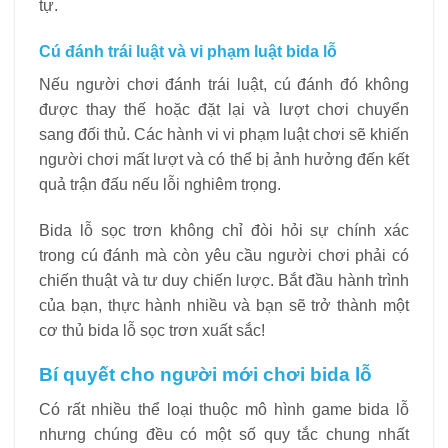
tự.
Cú đánh trái luật và vi phạm luật bida lỗ
Nếu người chơi đánh trái luật, cú đánh đó không
được thay thế hoặc đặt lại và lượt chơi chuyển
sang đối thủ. Các hành vi vi phạm luật chơi sẽ khiến
người chơi mất lượt và có thể bị ảnh hưởng đến kết
quả trận đấu nếu lỗi nghiêm trọng.
Bida lỗ sọc trơn không chỉ đòi hỏi sự chính xác
trong cú đánh mà còn yêu cầu người chơi phải có
chiến thuật và tư duy chiến lược. Bắt đầu hành trình
của bạn, thực hành nhiều và bạn sẽ trở thành một
cơ thủ bida lỗ sọc trơn xuất sắc!
Bí quyết cho người mới chơi bida lỗ
Có rất nhiều thể loại thuộc mô hình game bida lỗ
nhưng chúng đều có một số quy tắc chung nhất