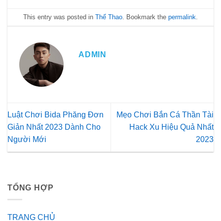
This entry was posted in
Thể Thao
. Bookmark the
permalink
.
ADMIN
Luật Chơi Bida Phăng Đơn
Mẹo Chơi Bắn Cá Thần Tài
Giản Nhất 2023 Dành Cho
Hack Xu Hiệu Quả Nhất
Người Mới
2023
TỔNG HỢP
TRANG CHỦ