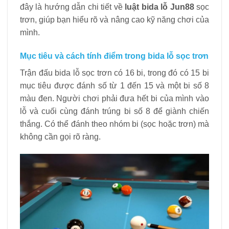
đây là hướng dẫn chi tiết về
luật bida lỗ Jun88
sọc
trơn, giúp bạn hiểu rõ và nâng cao kỹ năng chơi của
mình.
Mục tiêu và cách tính điểm trong bida lỗ sọc trơn
Trận đấu bida lỗ sọc trơn có 16 bi, trong đó có 15 bi
mục tiêu được đánh số từ 1 đến 15 và một bi số 8
màu đen. Người chơi phải đưa hết bi của mình vào
lỗ và cuối cùng đánh trúng bi số 8 để giành chiến
thắng. Có thể đánh theo nhóm bi (sọc hoặc trơn) mà
không cần gọi rõ ràng.