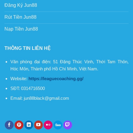
Đăng Ký Jun88
Rút Tiền Jun88
Nạp Tiền Jun88
THÔNG TIN LIÊN HỆ
Văn phòng đại điện:
51 Đặng Thúc Vịnh, Thới Tam Thôn,
Hóc Môn, Thành phố Hồ Chí Minh, Việt Nam.
Website:
https://leaguecoaching.gg/
SĐT:
0314716500
Email:
jun88black@gmail.com