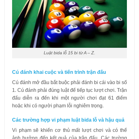
Luật bida lỗ 15 bi từ A – Z.
Cú đánh khai cuộc và tiến trình trận đấu
Cú đánh mở đầu bắt buộc phải đánh bi cái vào bi số
1. Cú đánh phải đúng luật để tiếp tục lượt chơi.
Trận
đấu diễn ra đến khi một người chơi đạt 61 điểm
hoặc khi có người phạm lỗi nghiêm trọng.
Các trường hợp vi phạm luật bida lỗ và hậu quả
Vi phạm sẽ khiến cơ thủ mất lượt chơi và có thể
ảnh hưởng đến kết quả của trận đấu. Các trường