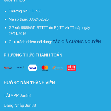
GIỚI THIỆU
Thương hiệu: Jun88
Mã số thuế: 0362462526
GP số: 9988/GP-BTTTT do Bộ TT và TT cấp ngày
29/11/2016
Chịu trách nhiệm nội dung:
TÁC GIẢ CƯỜNG NGUYỄN
PHƯƠNG THỨC THANH TOÁN
HƯỚNG DẪN THÀNH VIÊN
TẢI APP Jun88
Đăng Nhập Jun88