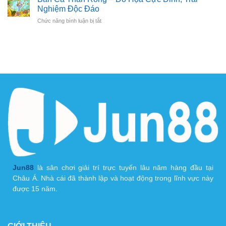
Casino
Đam
Nghiệm Độc Đáo
đầu
Jun88
Mê
Việt
Chức năng bình luận bị tắt
ở
–
Của
Nam
Bắn
Thiên
Kê
Cá
đường
Thủ
Thần
chọi
Việt
Rồng
gà
–
siêu
Đồ
hấp
Họa
dẫn
Cực
Đỉnh,
Trải
Nghiệm
Độc
Đáo
Jun88
là sân chơi giải trí trực tuyến lâu năm hàng đầu tại
Châu Á. Nhà cái đã thành lập và hoạt động trong lĩnh vực này
được 15 năm.