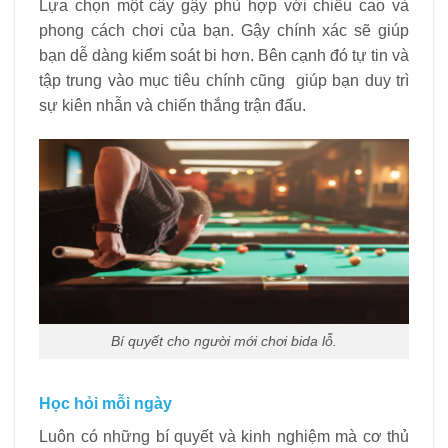
Lựa chọn một cây gậy phù hợp với chiều cao và
phong cách chơi của bạn. Gậy chính xác sẽ giúp
bạn dễ dàng kiểm soát bi hơn. Bên cạnh đó tự tin và
tập trung vào mục tiêu chính cũng giúp bạn duy trì
sự kiên nhẫn và chiến thắng trận đấu.
Bí quyết cho người mới chơi bida lỗ.
Học hỏi mỗi ngày
Luôn có những bí quyết và kinh nghiệm mà cơ thủ