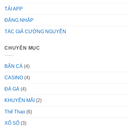
TẢI APP
ĐĂNG NHẬP
TÁC GIẢ CƯỜNG NGUYỄN
CHUYÊN MỤC
BẮN CÁ
(4)
CASINO
(4)
ĐÁ GÀ
(4)
KHUYẾN MÃI
(2)
Thể Thao
(6)
XỔ SỐ
(3)