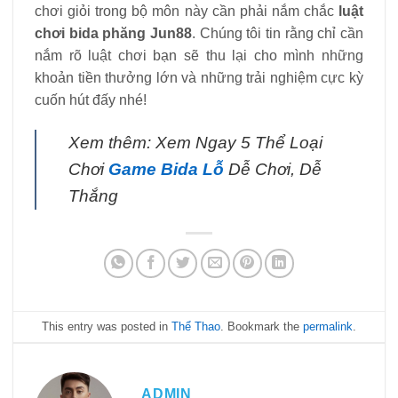
chơi giỏi trong bộ môn này cần phải nắm chắc
luật
chơi bida phăng Jun88
. Chúng tôi tin rằng chỉ cần
nắm rõ luật chơi bạn sẽ thu lại cho mình những
khoản tiền thưởng lớn và những trải nghiệm cực kỳ
cuốn hút đấy nhé!
Xem thêm: Xem Ngay 5 Thể Loại
Chơi
Game Bida Lỗ
Dễ Chơi, Dễ
Thắng
This entry was posted in
Thể Thao
. Bookmark the
permalink
.
ADMIN