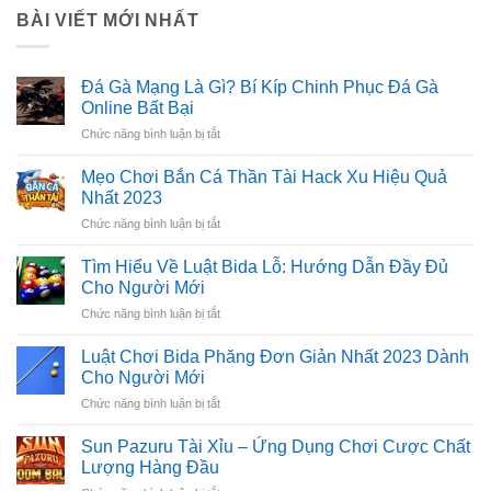
BÀI VIẾT MỚI NHẤT
Đá Gà Mạng Là Gì? Bí Kíp Chinh Phục Đá Gà
Online Bất Bại
Chức năng bình luận bị tắt
ở
Đá
Gà
Mẹo Chơi Bắn Cá Thần Tài Hack Xu Hiệu Quả
Mạng
Nhất 2023
Là
Chức năng bình luận bị tắt
ở
Gì?
Mẹo
Bí
Chơi
Tìm Hiểu Về Luật Bida Lỗ: Hướng Dẫn Đầy Đủ
Kíp
Bắn
Chinh
Cho Người Mới
Cá
Phục
Chức năng bình luận bị tắt
ở
Thần
Đá
Tìm
Tài
Gà
Hiểu
Luật Chơi Bida Phăng Đơn Giản Nhất 2023 Dành
Hack
Online
Về
Xu
Cho Người Mới
Bất
Luật
Hiệu
Bại
Chức năng bình luận bị tắt
ở
Bida
Quả
Luật
Lỗ:
Nhất
Chơi
Sun Pazuru Tài Xỉu – Ứng Dụng Chơi Cược Chất
Hướng
2023
Bida
Dẫn
Lượng Hàng Đầu
Phăng
Đầy