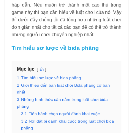
hấp dẫn. Nếu muốn trở thành một cao thủ trong
game này thì bạn cần hiểu về luật chơi của nó. Vậy
thì dưới đây chúng tôi đã tổng hợp những luật chơi
đơn giản nhất cho tất cả các bạn để có thể trở thành
những người chơi chuyên nghiệp nhất.
Tìm hiểu sơ lược về bida phăng
Mục lục
ẩn
1
Tìm hiểu sơ lược về bida phăng
2
Giới thiệu đến bạn luật chơi Bida phăng cơ bản
nhất
3
Những hình thức cần nắm trong luật chơi bida
phăng
3.1
Tiến hành chọn người đánh khai cuộc
3.2
Nơi đặt bi đánh khai cuộc trong luật chơi bida
phăng