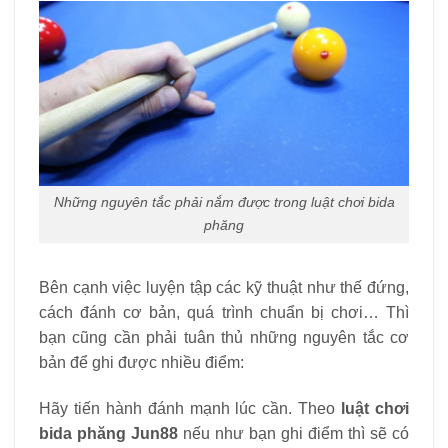
Những nguyên tắc phải nắm được trong luật chơi bida
phăng
Bên cạnh việc luyện tập các kỹ thuật như thế đứng,
cách đánh cơ bản, quá trình chuẩn bị chơi… Thì
bạn cũng cần phải tuân thủ những nguyên tắc cơ
bản để ghi được nhiều điểm:
Hãy tiến hành đánh mạnh lúc cần. ​Theo
luật chơi
bida phăng Jun88
nếu như bạn ghi điểm thì sẽ có