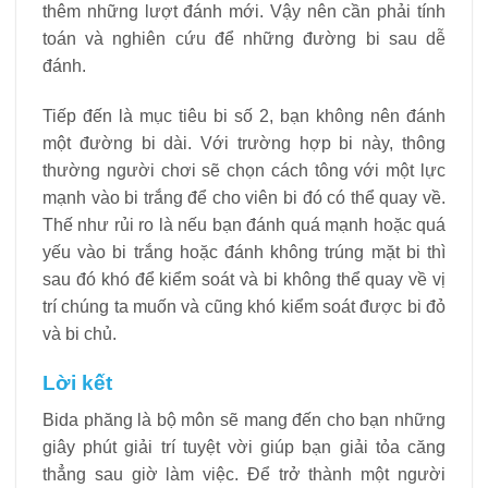
thêm những lượt đánh mới. Vậy nên cần phải tính
toán và nghiên cứu để những đường bi sau dễ
đánh.
Tiếp đến là mục tiêu bi số 2, bạn không nên đánh
một đường bi dài. Với trường hợp bi này, thông
thường người chơi sẽ chọn cách tông với một lực
mạnh vào bi trắng để cho viên bi đó có thể quay về.
Thế như rủi ro là nếu bạn đánh quá mạnh hoặc quá
yếu vào bi trắng hoặc đánh không trúng mặt bi thì
sau đó khó để kiểm soát và bi không thể quay về vị
trí chúng ta muốn và cũng khó kiểm soát được bi đỏ
và bi chủ.
Lời kết
Bida phăng là bộ môn sẽ mang đến cho bạn những
giây phút giải trí tuyệt vời giúp bạn giải tỏa căng
thẳng sau giờ làm việc. Để trở thành một người